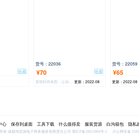
货号：22036
货号：22059
¥70
¥65
收藏
收藏
穿搭时尚有型，让你的年轻就是你的一个美！
更新：2022-08
更新：2022-08
中心
保存到桌面
工具下载
什么值得卖
服装货源
白沟箱包
隐私
网） 版权所有 成都淘货源电子商务服务有限责任公司
蜀ICP备20021884号-2
川公网安备 51015