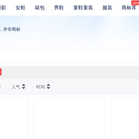
ne
摄影
女鞋
箱包
男鞋
童鞋童装
服装
商标库
，并非商标
3
人气
时间