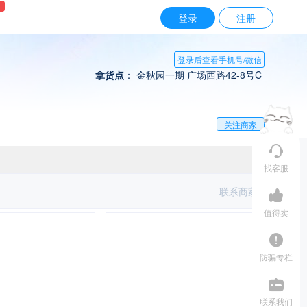
w
登录
注册
登录后查看手机号/微信
拿货点
： 金秋园一期 广场西路42-8号C
关注商家
找客服
联系商家
值得卖
防骗专栏
联系我们